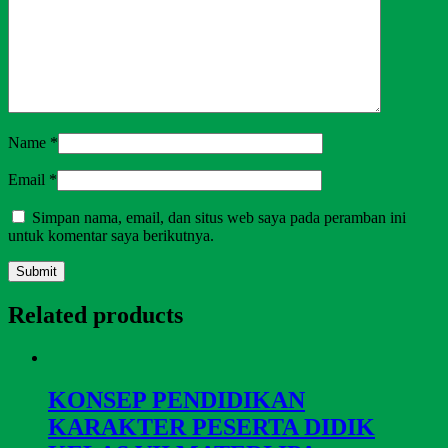
Name
*
Email
*
Simpan nama, email, dan situs web saya pada peramban ini
untuk komentar saya berikutnya.
Related products
KONSEP PENDIDIKAN
KARAKTER PESERTA DIDIK