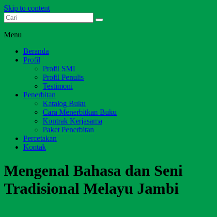
Skip to content
Dari Jambi untuk Indonesia
Salim Media Indonesia
Menu
Beranda
Profil
Profil SMI
Profil Penulis
Testimoni
Penerbitan
Katalog Buku
Cara Menerbitkan Buku
Kontrak Kerjasama
Paket Penerbitan
Percetakan
Kontak
Mengenal Bahasa dan Seni
Tradisional Melayu Jambi