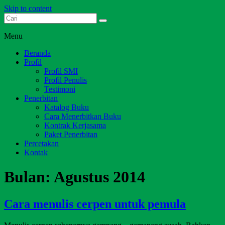
Skip to content
Dari Jambi untuk Indonesia
Salim Media Indonesia
Menu
Beranda
Profil
Profil SMI
Profil Penulis
Testimoni
Penerbitan
Katalog Buku
Cara Menerbitkan Buku
Kontrak Kerjasama
Paket Penerbitan
Percetakan
Kontak
Bulan:
Agustus 2014
Cara menulis cerpen untuk pemula