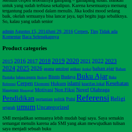
Menulis cerpen sebenarnya gampang – gamapang susah. Bahkan
untuk yang sudah terbiasa sekalipun. Karena kesemuanya memang
tergantung pada mood dalam menulis. Jika kodisi mood sedang
baik, okelah semuanya bisa lancar jaya, tapi begitu juga sebaliknya.
So, kalau yang udah senior
admin
Agustus 15, 2014
Juni 29, 2016
Cerpen
,
Tips
Tidak ada
Komentar
Baca Selengkapnya
Product categories
2020
2019
2018
2023
2016
2022
2017
2021
2015
2025
2024
2026
bahan ajar
agama
antologi
Bahan
aplikasi
Artikel
Buku Ajar
Bisnis
Budaya
Pustaka
bahasa inggris
Buku
Biologi
Cerpen
islami
Kesehatan
Hukum
Ekonomi
kearifan lokal
Referensi
Non Fiksi
Novel
Olahraga
Motivasi
Manajemen
Monograf
Referensi
Pendidikan
Religi
pertanian
Puisi
politik
umum
Uncategorized
sejarah
SMI menjadikan semuanya lebih mudah bagi saya. Saya semakin
semangat menulis karena ada SMI yang akan mewujudkan tulisan
saya menjadi sebuah buku