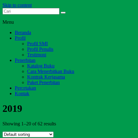
Skip to content
Dari Jambi untuk Indonesia
Salim Media Indonesia
Menu
Beranda
Profil
Profil SMI
Profil Penulis
Testimoni
Penerbitan
Katalog Buku
Cara Menerbitkan Buku
Kontrak Kerjasama
Paket Penerbitan
Percetakan
Kontak
2019
Showing 1–20 of 62 results