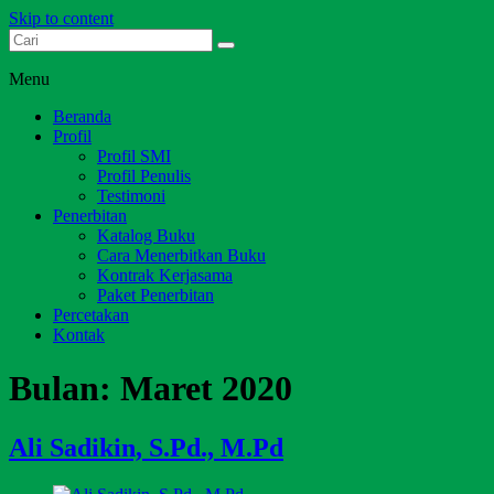
Skip to content
Dari Jambi untuk Indonesia
Salim Media Indonesia
Menu
Beranda
Profil
Profil SMI
Profil Penulis
Testimoni
Penerbitan
Katalog Buku
Cara Menerbitkan Buku
Kontrak Kerjasama
Paket Penerbitan
Percetakan
Kontak
Bulan:
Maret 2020
Ali Sadikin, S.Pd., M.Pd