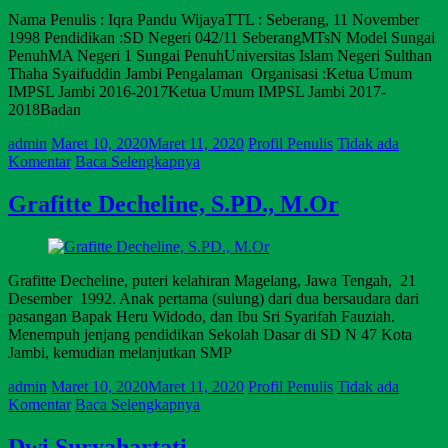
Nama Penulis : Iqra Pandu WijayaTTL : Seberang, 11 November
1998 Pendidikan :SD Negeri 042/11 SeberangMTsN Model Sungai
PenuhMA Negeri 1 Sungai PenuhUniversitas Islam Negeri Sulthan
Thaha Syaifuddin Jambi Pengalaman Organisasi :Ketua Umum
IMPSL Jambi 2016-2017Ketua Umum IMPSL Jambi 2017-
2018Badan
admin
Maret 10, 2020
Maret 11, 2020
Profil Penulis
Tidak ada
Komentar
Baca Selengkapnya
Grafitte Decheline, S.PD., M.Or
Grafitte Decheline, puteri kelahiran Magelang, Jawa Tengah, 21
Desember 1992. Anak pertama (sulung) dari dua bersaudara dari
pasangan Bapak Heru Widodo, dan Ibu Sri Syarifah Fauziah.
Menempuh jenjang pendidikan Sekolah Dasar di SD N 47 Kota
Jambi, kemudian melanjutkan SMP
admin
Maret 10, 2020
Maret 11, 2020
Profil Penulis
Tidak ada
Komentar
Baca Selengkapnya
Dwi Suryahartati