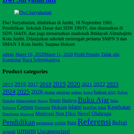
Dwi Suryahartati, dilahirkan di Jambi, 18 Nopember 1981.
Pendidikan Sekolah Dasar dari SDN 199/IV, dan ditamatkan di
SDN 164/IV, dan juga menamatkan madrasah Ibtidayah Almuhajirin
Kota Jambi. Dilanjutkan sekolah menengah pertama SMPN 9 dan
SMAN 3 Kota Jambi. Sarjana Hukum
admin
Maret 10, 2020
Maret 11, 2020
Profil Penulis
Tidak ada
Komentar
Baca Selengkapnya
Product categories
2020
2019
2018
2023
2016
2022
2017
2021
2015
2025
2024
2026
bahan ajar
agama
antologi
Bahan
aplikasi
Artikel
Buku Ajar
Bisnis
Budaya
Pustaka
bahasa inggris
Buku
Biologi
Cerpen
islami
Kesehatan
Hukum
Ekonomi
kearifan lokal
Referensi
Non Fiksi
Novel
Olahraga
Motivasi
Manajemen
Monograf
Referensi
Pendidikan
Religi
pertanian
Puisi
politik
umum
Uncategorized
sejarah