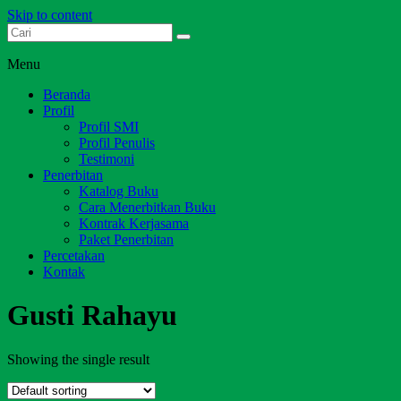
Skip to content
Dari Jambi untuk Indonesia
Salim Media Indonesia
Menu
Beranda
Profil
Profil SMI
Profil Penulis
Testimoni
Penerbitan
Katalog Buku
Cara Menerbitkan Buku
Kontrak Kerjasama
Paket Penerbitan
Percetakan
Kontak
Gusti Rahayu
Showing the single result