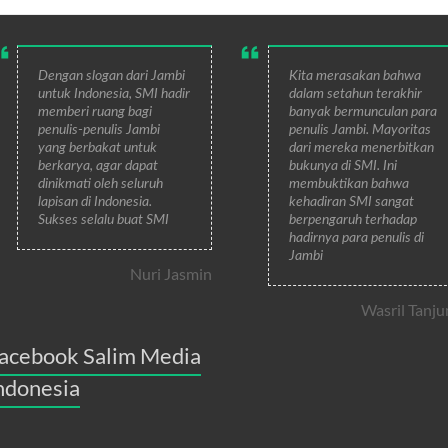
Dengan slogan dari Jambi
Kita merasakan bahwa
untuk Indonesia, SMI hadir
dalam setahun terakhir
memberi ruang bagi
banyak bermunculan para
penulis-penulis Jambi
penulis Jambi. Mayoritas
yang berbakat untuk
dari mereka menerbitkan
berkarya, agar dapat
bukunya di SMI. Ini
dinikmati oleh seluruh
membuktikan bahwa
lapisan di Indonesia.
kehadiran SMI sangat
Sukses selalu buat SMI
berpengaruh terhadap
hadirnya para penulis di
Jambi
Nuri Jasmin
Wasril Tanju
acebook Salim Media
ndonesia