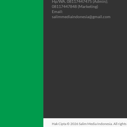
Hp/WA. 08117447475 (Admin);
08117447848 (Marketing)
Email:
salimmediaindonesia@gmail.com
Hak Cipta © 2026
Salim Media Indonesia
. All righ