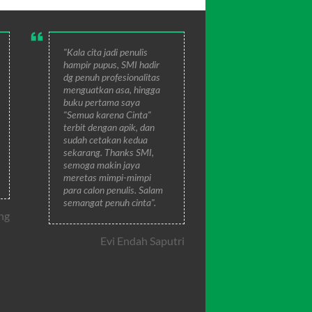
"Kala cita jadi penulis
hampir pupus, SMI hadir
dg penuh profesionalitas
menguatkan asa, hingga
buku pertama saya
"Semua karena Cinta"
terbit dengan apik, dan
sudah cetakan kedua
sekarang. Thanks SMI,
semoga makin jaya
meretas mimpi-mimpi
para calon penulis. Salam
semangat penuh cinta".
ng
Evi Endah Saputri