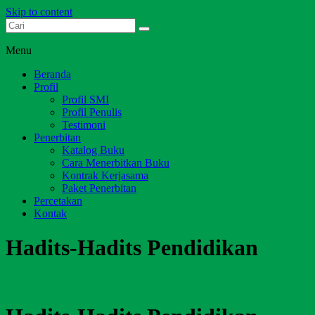
Skip to content
Dari Jambi untuk Indonesia
Salim Media Indonesia
Menu
Beranda
Profil
Profil SMI
Profil Penulis
Testimoni
Penerbitan
Katalog Buku
Cara Menerbitkan Buku
Kontrak Kerjasama
Paket Penerbitan
Percetakan
Kontak
Hadits-Hadits Pendidikan