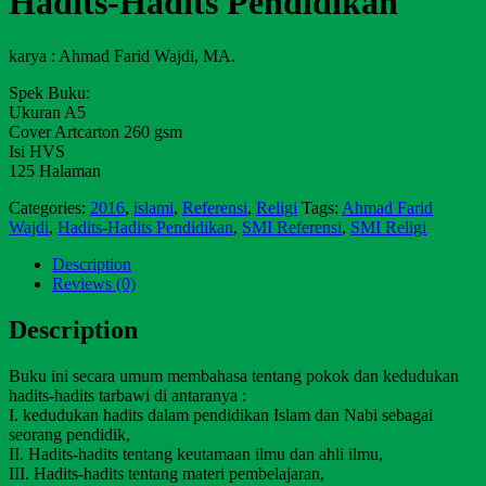
Hadits-Hadits Pendidikan
karya : Ahmad Farid Wajdi, MA.
Spek Buku:
Ukuran A5
Cover Artcarton 260 gsm
Isi HVS
125 Halaman
Categories:
2016
,
islami
,
Referensi
,
Religi
Tags:
Ahmad Farid
Wajdi
,
Hadits-Hadits Pendidikan
,
SMI Referensi
,
SMI Religi
Description
Reviews (0)
Description
Buku ini secara umum membahasa tentang pokok dan kedudukan
hadits-hadits tarbawi di antaranya :
I. kedudukan hadits dalam pendidikan Islam dan Nabi sebagai
seorang pendidik,
II. Hadits-hadits tentang keutamaan ilmu dan ahli ilmu,
III. Hadits-hadits tentang materi pembelajaran,