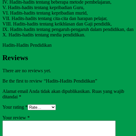
IV. Hadits-hadits tentang beberapa metode pembelajaran,
V. Hadits-hadits tentang kepribadian Guru,
VI. Hadits-hadits tentang kepribadian murid,
VII. Hadits-hadits tentang cita-cita dan harapan pelajar,
VIII. Hadits-hadits tentang keikhlasan dan Gaji pendidik,
IX. Hadits-hadits tentang pengaruh-pengaruh dalam pendidikan, dan
X. Hadits-hadits tentang media pendidikan.
Hadits-Hadits Pendidikan
Reviews
There are no reviews yet.
Be the first to review “Hadits-Hadits Pendidikan”
Alamat email Anda tidak akan dipublikasikan.
Ruas yang wajib
ditandai
*
Your rating
*
Your review
*