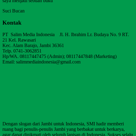
saya menjadi sebuah buku
Suci Bucan
Kontak
PT Salim Media Indonesia Jl. H. Ibrahim Lr. Budaya No. 9 RT.
21 Kel. Rawasari
Kec. Alam Barajo, Jambi 36361
Telp. 0741-3062851
Hp/WA. 08117447475 (Admin); 08117447848 (Marketing)
Email: salimmediaindonesia@gmail.com
Dengan slogan dari Jambi untuk Indonesia, SMI hadir memberi
ruang bagi penulis-penulis Jambi yang berbakat untuk berkarya,
agar dapat dinikmati oleh seluruh lapisan di Indonesia. Sukses selalu