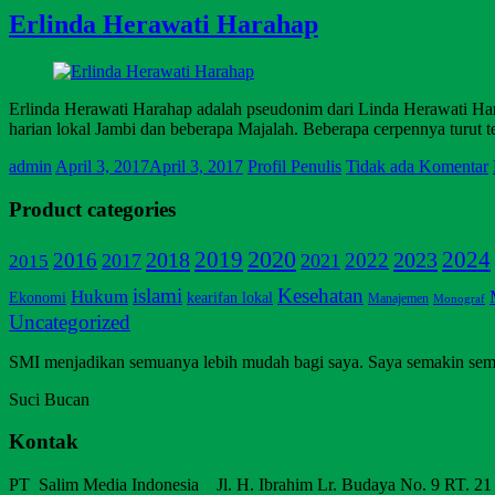
Erlinda Herawati Harahap
Erlinda Herawati Harahap adalah pseudonim dari Linda Herawati Har
harian lokal Jambi dan beberapa Majalah. Beberapa cerpennya turut t
admin
April 3, 2017
April 3, 2017
Profil Penulis
Tidak ada Komentar
Product categories
2020
2019
2018
2023
2024
2016
2022
2017
2021
2015
islami
Kesehatan
Hukum
Ekonomi
kearifan lokal
Manajemen
Monograf
Uncategorized
SMI menjadikan semuanya lebih mudah bagi saya. Saya semakin sem
Suci Bucan
Kontak
PT Salim Media Indonesia Jl. H. Ibrahim Lr. Budaya No. 9 RT. 21