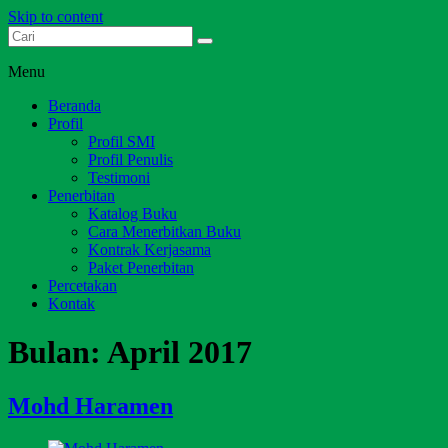
Skip to content
Dari Jambi untuk Indonesia
Salim Media Indonesia
Menu
Beranda
Profil
Profil SMI
Profil Penulis
Testimoni
Penerbitan
Katalog Buku
Cara Menerbitkan Buku
Kontrak Kerjasama
Paket Penerbitan
Percetakan
Kontak
Bulan:
April 2017
Mohd Haramen