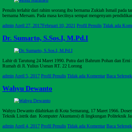
Penulis terlahir dari rahim seorang ibu bernama Zukiah Ismail pada
bernama Mersam. Pada masa kecilnya sempat mengenyam pendidikan
admin
April 27, 2017
Februari 10, 2021
Profil Penulis
Tidak ada Kom
Dr. Sumarto, S.Sos.I, M.Pd.I
Lahir di Tarutung 24 Maret 1990. Putra dari Bahrum Pohan dan Erni
Rumah di Jl. Yulius Usman RT. 22 Lorong
admin
April 5, 2017
Profil Penulis
Tidak ada Komentar
Baca Seleng
Wahyu Dewanto
Wahyu Dewanto dilahirkan di Kota Semarang, 17 Maret 1966. Dosen P
Teknik Listrik dan Komputer Akuntansi) di lingkungan Politeknik 
admin
April 4, 2017
Profil Penulis
Tidak ada Komentar
Baca Seleng