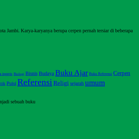
ta Jambi. Karya-karyanya berupa cerpen pernah tersiar di beberapa
Buku Ajar
Cerpen
Bisnis
Budaya
a inggris
Buku Referensi
Biologi
Referensi
umum
Religi
Puisi
sejarah
itik
njadi sebuah buku