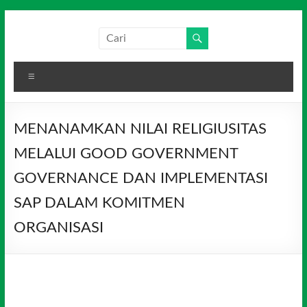
Skip
to
Salim
Dari
content
Jambi
Media
untuk
Menu
Indonesia
Indonesia
MENANAMKAN NILAI RELIGIUSITAS
MELALUI GOOD GOVERNMENT
GOVERNANCE DAN IMPLEMENTASI
SAP DALAM KOMITMEN
ORGANISASI