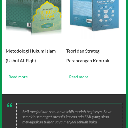
Metodologi Hukum Islam
Teori dan Strategi
(Ushul Al-Fiqh)
Perancangan Kontrak
Read more
Read more
SMI menjadikan semuanya lebih mudah bagi saya. Saya
semakin semangat menulis karena ada SMI yang akan
mewujudkan tulisan saya menjadi sebuah buku