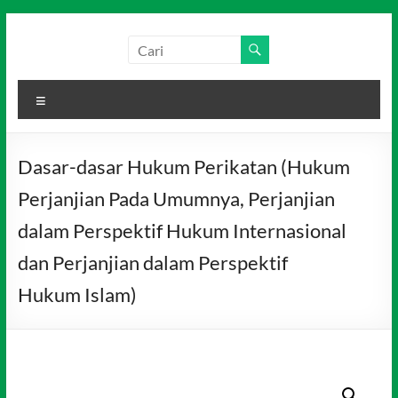
Skip
to
Salim
Dari
content
Jambi
Media
untuk
Menu
Indonesia
Indonesia
Dasar-dasar Hukum Perikatan (Hukum
Perjanjian Pada Umumnya, Perjanjian
dalam Perspektif Hukum Internasional
dan Perjanjian dalam Perspektif
Hukum Islam)