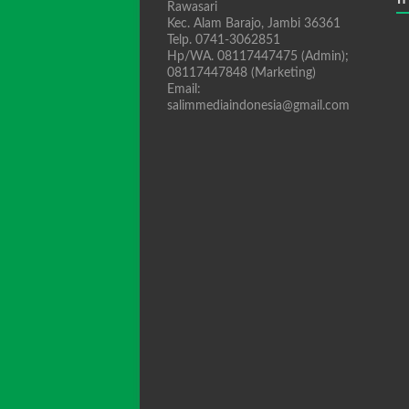
Rawasari
Kec. Alam Barajo, Jambi 36361
Telp. 0741-3062851
Hp/WA. 08117447475 (Admin);
08117447848 (Marketing)
Email:
salimmediaindonesia@gmail.com