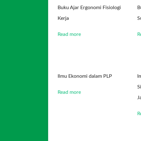
Buku Ajar Ergonomi Fisiologi
B
Kerja
S
Read more
R
Ilmu Ekonomi dalam PLP
I
S
Read more
J
R