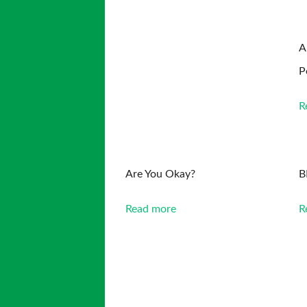
A
P
R
Are You Okay?
B
Read more
R