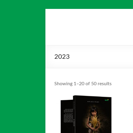
Skip
to
Salim
Dari
content
Jambi
Media
untuk
Indonesia
Indonesia
2023
Showing 1–20 of 50 results