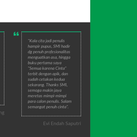
"Kala cita jadi penulis
hampir pupus, SMI hadir
dg penuh profesionalitas
menguatkan asa, hingga
buku pertama saya
"Semua karena Cinta"
terbit dengan apik, dan
sudah cetakan kedua
sekarang. Thanks SMI,
semoga makin jaya
meretas mimpi-mimpi
para calon penulis. Salam
semangat penuh cinta".
ng
Evi Endah Saputri