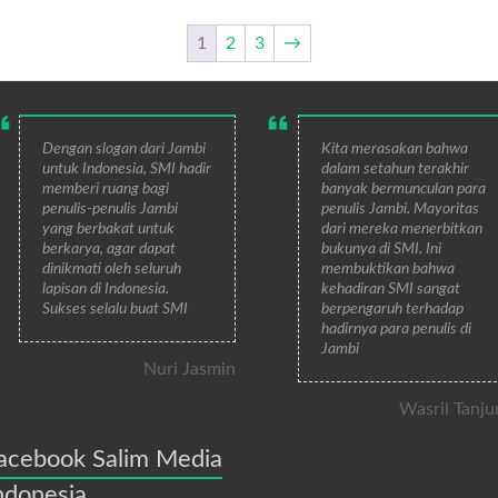
1
2
3
→
Dengan slogan dari Jambi
Kita merasakan bahwa
untuk Indonesia, SMI hadir
dalam setahun terakhir
memberi ruang bagi
banyak bermunculan para
penulis-penulis Jambi
penulis Jambi. Mayoritas
yang berbakat untuk
dari mereka menerbitkan
berkarya, agar dapat
bukunya di SMI. Ini
dinikmati oleh seluruh
membuktikan bahwa
lapisan di Indonesia.
kehadiran SMI sangat
Sukses selalu buat SMI
berpengaruh terhadap
hadirnya para penulis di
Jambi
Nuri Jasmin
Wasril Tanju
acebook Salim Media
ndonesia