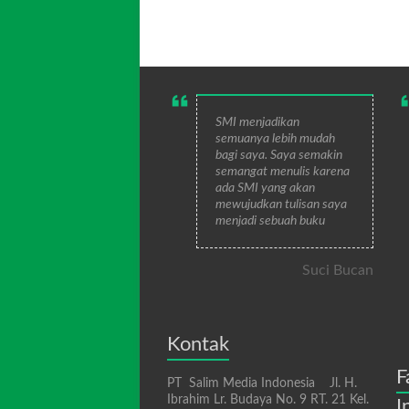
SMI menjadikan
semuanya lebih mudah
bagi saya. Saya semakin
semangat menulis karena
ada SMI yang akan
mewujudkan tulisan saya
menjadi sebuah buku
Suci Bucan
Kontak
F
PT Salim Media Indonesia Jl. H.
Ibrahim Lr. Budaya No. 9 RT. 21 Kel.
I