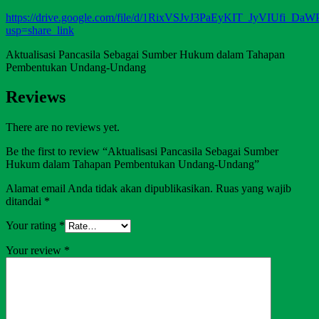
https://drive.google.com/file/d/1RixVSJvJ3PaEyKIT_JyVIUfi_Da
usp=share_link
Aktualisasi Pancasila Sebagai Sumber Hukum dalam Tahapan
Pembentukan Undang-Undang
Reviews
There are no reviews yet.
Be the first to review “Aktualisasi Pancasila Sebagai Sumber
Hukum dalam Tahapan Pembentukan Undang-Undang”
Alamat email Anda tidak akan dipublikasikan.
Ruas yang wajib
ditandai
*
Your rating
*
Your review
*