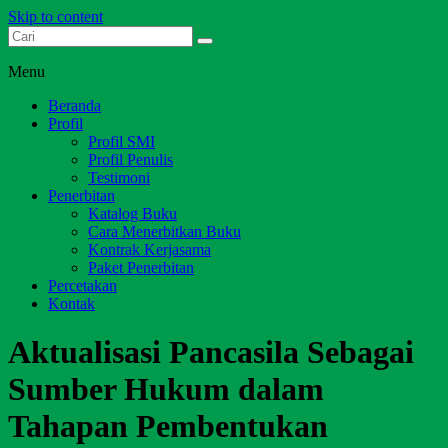
Skip to content
Dari Jambi untuk Indonesia
Salim Media Indonesia
Menu
Beranda
Profil
Profil SMI
Profil Penulis
Testimoni
Penerbitan
Katalog Buku
Cara Menerbitkan Buku
Kontrak Kerjasama
Paket Penerbitan
Percetakan
Kontak
Aktualisasi Pancasila Sebagai
Sumber Hukum dalam
Tahapan Pembentukan