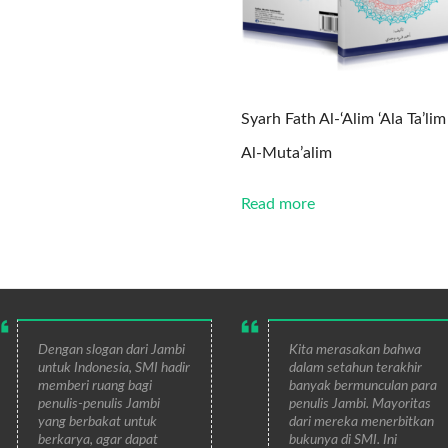
Syarh Fath Al-‘Alim ‘Ala Ta’lim
Al-Muta’alim
Read more
Dengan slogan dari Jambi
Kita merasakan bahwa
untuk Indonesia, SMI hadir
dalam setahun terakhir
memberi ruang bagi
banyak bermunculan para
penulis-penulis Jambi
penulis Jambi. Mayoritas
yang berbakat untuk
dari mereka menerbitkan
berkarya, agar dapat
bukunya di SMI. Ini