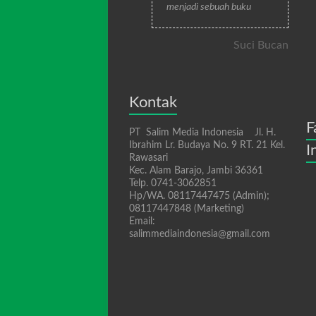
menjadi sebuah buku
Suci Bucan
Kontak
F
PT Salim Media Indonesia Jl. H.
Ibrahim Lr. Budaya No. 9 RT. 21 Kel.
I
Rawasari
Kec. Alam Barajo, Jambi 36361
Telp. 0741-3062851
Hp/WA. 08117447475 (Admin);
08117447848 (Marketing)
Email:
salimmediaindonesia@gmail.com