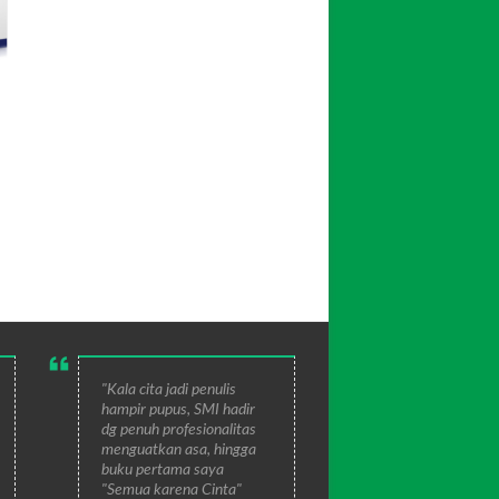
"Kala cita jadi penulis
hampir pupus, SMI hadir
dg penuh profesionalitas
menguatkan asa, hingga
buku pertama saya
"Semua karena Cinta"