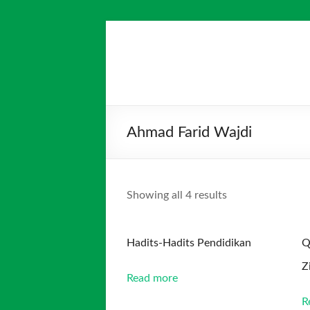
Skip
to
Salim
Dari
content
Jambi
Media
untuk
Indonesia
Indonesia
Ahmad Farid Wajdi
Showing all 4 results
Hadits-Hadits Pendidikan
Q
Z
Read more
R