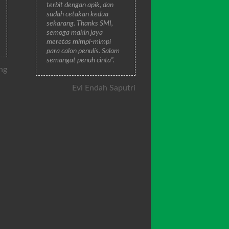
terbit dengan apik, dan
sudah cetakan kedua
sekarang. Thanks SMI,
semoga makin jaya
meretas mimpi-mimpi
para calon penulis. Salam
semangat penuh cinta".
ng
Evi Endah Saputri