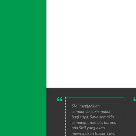
SMI menjadikan
semuanya lebih mudah
bagi saya. Saya semakin
semangat menulis karena
ada SMI yang akan
mewujudkan tulisan saya