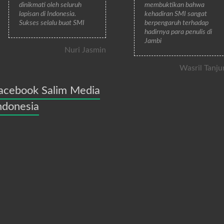
dinikmati oleh seluruh
membuktikan bahwa
lapisan di Indonesia.
kehadiran SMI sangat
Sukses selalu buat SMI
berpengaruh terhadap
hadirnya para penulis di
Jambi
Nuri Jasmin
Wasril Tanju
acebook Salim Media
ndonesia