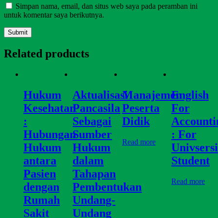
Simpan nama, email, dan situs web saya pada peramban ini
untuk komentar saya berikutnya.
Related products
Hukum
Aktualisasi
Manajemen
English
Kesehatan
Pancasila
Peserta
For
:
Sebagai
Didik
Accounti
Hubungan
Sumber
: For
Read more
Hukum
Hukum
Univsersi
antara
dalam
Student
Pasien
Tahapan
Read more
dengan
Pembentukan
Rumah
Undang-
Sakit
Undang