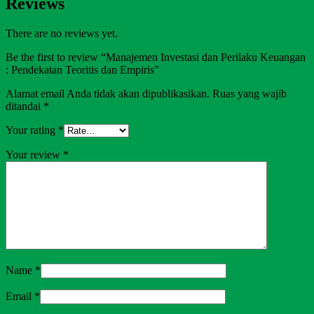
Reviews
There are no reviews yet.
Be the first to review “Manajemen Investasi dan Perilaku Keuangan
: Pendekatan Teoritis dan Empiris”
Alamat email Anda tidak akan dipublikasikan.
Ruas yang wajib
ditandai
*
Your rating
*
Your review
*
Name
*
Email
*