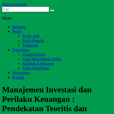
Skip to content
Dari Jambi untuk Indonesia
Salim Media Indonesia
Menu
Beranda
Profil
Profil SMI
Profil Penulis
Testimoni
Penerbitan
Katalog Buku
Cara Menerbitkan Buku
Kontrak Kerjasama
Paket Penerbitan
Percetakan
Kontak
Manajemen Investasi dan
Perilaku Keuangan :
Pendekatan Teoritis dan