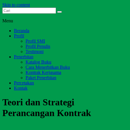
Skip to content
Dari Jambi untuk Indonesia
Salim Media Indonesia
Menu
Beranda
Profil
Profil SMI
Profil Penulis
Testimoni
Penerbitan
Katalog Buku
Cara Menerbitkan Buku
Kontrak Kerjasama
Paket Penerbitan
Percetakan
Kontak
Teori dan Strategi
Perancangan Kontrak