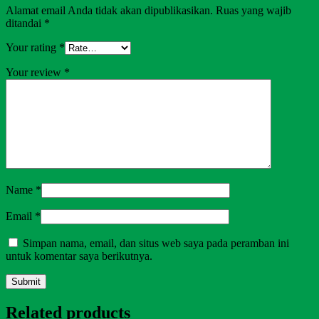
Alamat email Anda tidak akan dipublikasikan.
Ruas yang wajib
ditandai
*
Your rating
*
Your review
*
Name
*
Email
*
Simpan nama, email, dan situs web saya pada peramban ini
untuk komentar saya berikutnya.
Related products