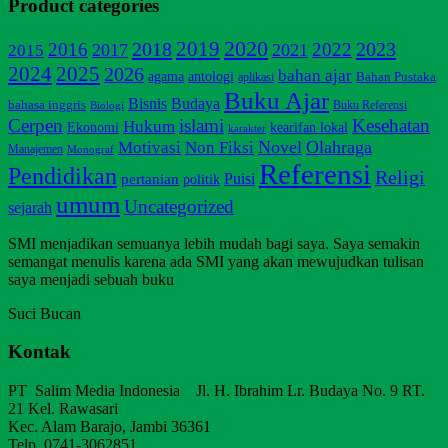
Product categories
2020
2019
2018
2023
2016
2022
2017
2021
2015
2025
2024
2026
bahan ajar
agama
antologi
Bahan Pustaka
aplikasi
Buku Ajar
Bisnis
Budaya
bahasa inggris
Buku Referensi
Biologi
Cerpen
islami
Kesehatan
Hukum
Ekonomi
kearifan lokal
karakter
Non Fiksi
Novel
Olahraga
Motivasi
Manajemen
Monograf
Referensi
Pendidikan
Religi
pertanian
Puisi
politik
umum
Uncategorized
sejarah
SMI menjadikan semuanya lebih mudah bagi saya. Saya semakin
semangat menulis karena ada SMI yang akan mewujudkan tulisan
saya menjadi sebuah buku
Suci Bucan
Kontak
PT Salim Media Indonesia Jl. H. Ibrahim Lr. Budaya No. 9 RT.
21 Kel. Rawasari
Kec. Alam Barajo, Jambi 36361
Telp. 0741-3062851