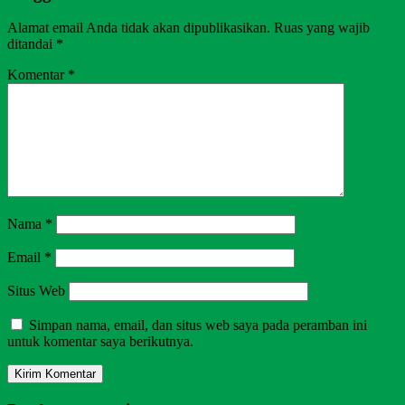
Alamat email Anda tidak akan dipublikasikan.
Ruas yang wajib
ditandai
*
Komentar
*
Nama
*
Email
*
Situs Web
Simpan nama, email, dan situs web saya pada peramban ini
untuk komentar saya berikutnya.