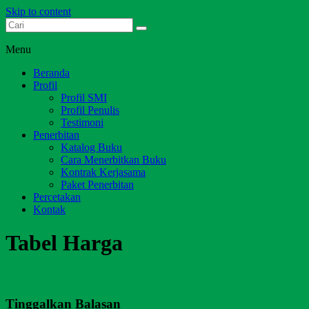
Skip to content
Dari Jambi untuk Indonesia
Salim Media Indonesia
Menu
Beranda
Profil
Profil SMI
Profil Penulis
Testimoni
Penerbitan
Katalog Buku
Cara Menerbitkan Buku
Kontrak Kerjasama
Paket Penerbitan
Percetakan
Kontak
Tabel Harga
Tinggalkan Balasan