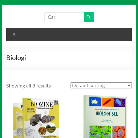
Skip
to
Salim
Dari
content
Jambi
Media
untuk
Menu
Indonesia
Indonesia
Biologi
Showing all 8 results