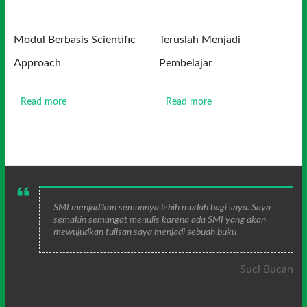
Modul Berbasis Scientific
Teruslah Menjadi
Approach
Pembelajar
Read more
Read more
SMI menjadikan semuanya lebih mudah bagi saya. Saya
semakin semangat menulis karena ada SMI yang akan
mewujudkan tulisan saya menjadi sebuah buku
Suci Bucan