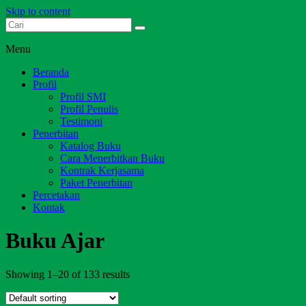
Skip to content
Dari Jambi untuk Indonesia
Salim Media Indonesia
Menu
Beranda
Profil
Profil SMI
Profil Penulis
Testimoni
Penerbitan
Katalog Buku
Cara Menerbitkan Buku
Kontrak Kerjasama
Paket Penerbitan
Percetakan
Kontak
Buku Ajar
Showing 1–20 of 133 results