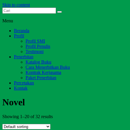
Skip to content
Dari Jambi untuk Indonesia
Salim Media Indonesia
Menu
Beranda
Profil
Profil SMI
Profil Penulis
Testimoni
Penerbitan
Katalog Buku
Cara Menerbitkan Buku
Kontrak Kerjasama
Paket Penerbitan
Percetakan
Kontak
Novel
Showing 1–20 of 32 results