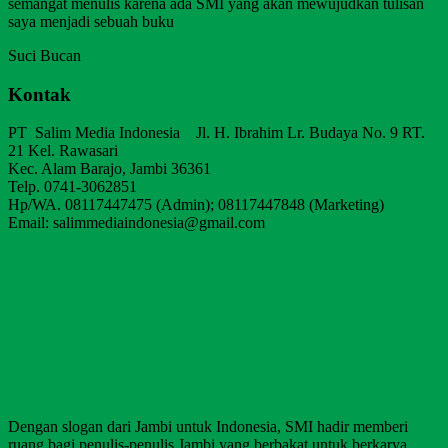
semangat menulis karena ada SMI yang akan mewujudkan tulisan
saya menjadi sebuah buku
Suci Bucan
Kontak
PT Salim Media Indonesia Jl. H. Ibrahim Lr. Budaya No. 9 RT.
21 Kel. Rawasari
Kec. Alam Barajo, Jambi 36361
Telp. 0741-3062851
Hp/WA. 08117447475 (Admin); 08117447848 (Marketing)
Email: salimmediaindonesia@gmail.com
Dengan slogan dari Jambi untuk Indonesia, SMI hadir memberi
ruang bagi penulis-penulis Jambi yang berbakat untuk berkarya,