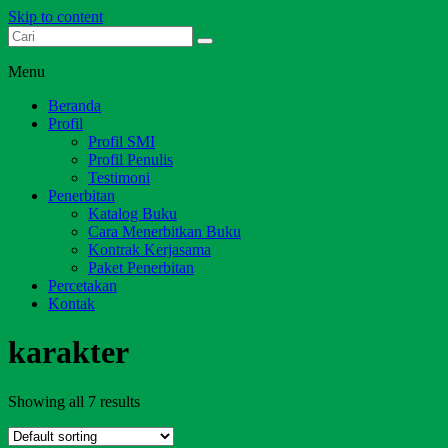
Skip to content
Dari Jambi untuk Indonesia
Salim Media Indonesia
Menu
Beranda
Profil
Profil SMI
Profil Penulis
Testimoni
Penerbitan
Katalog Buku
Cara Menerbitkan Buku
Kontrak Kerjasama
Paket Penerbitan
Percetakan
Kontak
karakter
Showing all 7 results