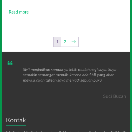
Read more
1
2
→
SMI menjadikan semuanya lebih mudah bagi saya. Saya
semakin semangat menulis karena ada SMI yang akan
mewujudkan tulisan saya menjadi sebuah buku
Suci Bucan
Kontak