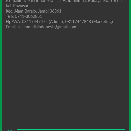
PT Salim Media Indonesia Jl. H. Ibrahim Lr. Budaya No. 9 RT. 21
Kel. Rawasari
Kec. Alam Barajo, Jambi 36361
Telp. 0741-3062851
Hp/WA. 08117447475 (Admin); 08117447848 (Marketing)
Email: salimmediaindonesia@gmail.com