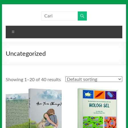
Skip
to
Salim
Dari
content
Jambi
Media
untuk
Menu
Indonesia
Indonesia
Uncategorized
Showing 1–20 of 40 results