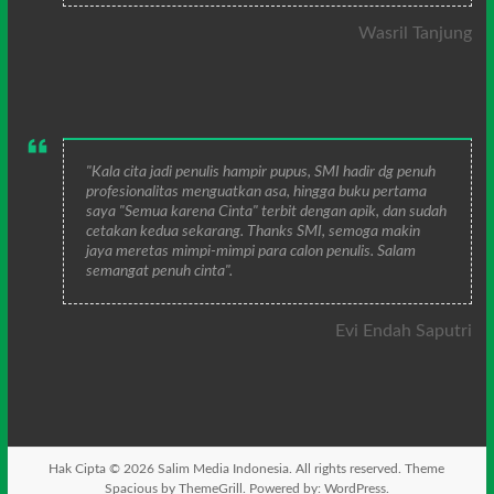
Wasril Tanjung
"Kala cita jadi penulis hampir pupus, SMI hadir dg penuh
profesionalitas menguatkan asa, hingga buku pertama
saya "Semua karena Cinta" terbit dengan apik, dan sudah
cetakan kedua sekarang. Thanks SMI, semoga makin
jaya meretas mimpi-mimpi para calon penulis. Salam
semangat penuh cinta".
Evi Endah Saputri
Hak Cipta © 2026
Salim Media Indonesia
. All rights reserved. Theme
Spacious
by ThemeGrill. Powered by:
WordPress
.