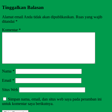
Tinggalkan Balasan
Alamat email Anda tidak akan dipublikasikan.
Ruas yang wajib
ditandai
*
Komentar
*
Nama
*
Email
*
Situs Web
Simpan nama, email, dan situs web saya pada peramban ini
untuk komentar saya berikutnya.