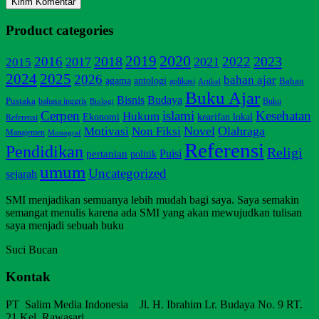
Product categories
2020
2019
2018
2023
2016
2022
2017
2021
2015
2025
2024
2026
bahan ajar
agama
antologi
Bahan
aplikasi
Artikel
Buku Ajar
Bisnis
Budaya
Pustaka
bahasa inggris
Buku
Biologi
Cerpen
islami
Kesehatan
Hukum
Ekonomi
kearifan lokal
Referensi
Non Fiksi
Novel
Olahraga
Motivasi
Manajemen
Monograf
Referensi
Pendidikan
Religi
pertanian
Puisi
politik
umum
Uncategorized
sejarah
SMI menjadikan semuanya lebih mudah bagi saya. Saya semakin
semangat menulis karena ada SMI yang akan mewujudkan tulisan
saya menjadi sebuah buku
Suci Bucan
Kontak
PT Salim Media Indonesia Jl. H. Ibrahim Lr. Budaya No. 9 RT.
21 Kel. Rawasari