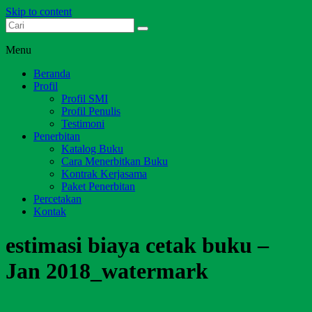
Skip to content
Dari Jambi untuk Indonesia
Salim Media Indonesia
Menu
Beranda
Profil
Profil SMI
Profil Penulis
Testimoni
Penerbitan
Katalog Buku
Cara Menerbitkan Buku
Kontrak Kerjasama
Paket Penerbitan
Percetakan
Kontak
estimasi biaya cetak buku –
Jan 2018_watermark