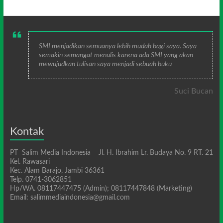
SMI menjadikan semuanya lebih mudah bagi saya. Saya
semakin semangat menulis karena ada SMI yang akan
mewujudkan tulisan saya menjadi sebuah buku
Suci Bucan
Kontak
PT Salim Media Indonesia Jl. H. Ibrahim Lr. Budaya No. 9 RT. 21
Kel. Rawasari
Kec. Alam Barajo, Jambi 36361
Telp. 0741-3062851
Hp/WA. 08117447475 (Admin); 08117447848 (Marketing)
Email: salimmediaindonesia@gmail.com