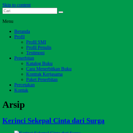
Skip to content
Dari Jambi untuk Indonesia
Salim Media Indonesia
Menu
Beranda
Profil
Profil SMI
Profil Penulis
Testimoni
Penerbitan
Katalog Buku
Cara Menerbitkan Buku
Kontrak Kerjasama
Paket Penerbitan
Percetakan
Kontak
Arsip
Kerinci Sekepal Cinta dari Surga