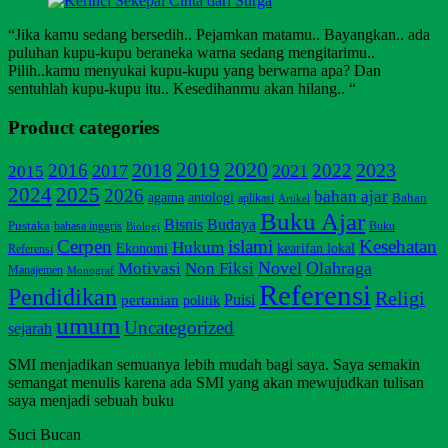
“Jika kamu sedang bersedih.. Pejamkan matamu.. Bayangkan.. ada
puluhan kupu-kupu beraneka warna sedang mengitarimu..
Pilih..kamu menyukai kupu-kupu yang berwarna apa? Dan
sentuhlah kupu-kupu itu.. Kesedihanmu akan hilang.. “
Product categories
2020
2019
2018
2023
2016
2022
2017
2021
2015
2025
2024
2026
bahan ajar
agama
antologi
Bahan
aplikasi
Artikel
Buku Ajar
Bisnis
Budaya
Pustaka
bahasa inggris
Buku
Biologi
Cerpen
islami
Kesehatan
Hukum
Ekonomi
kearifan lokal
Referensi
Non Fiksi
Novel
Olahraga
Motivasi
Manajemen
Monograf
Referensi
Pendidikan
Religi
pertanian
Puisi
politik
umum
Uncategorized
sejarah
SMI menjadikan semuanya lebih mudah bagi saya. Saya semakin
semangat menulis karena ada SMI yang akan mewujudkan tulisan
saya menjadi sebuah buku
Suci Bucan