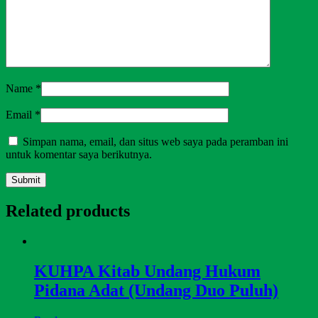
Name
*
Email
*
Simpan nama, email, dan situs web saya pada peramban ini
untuk komentar saya berikutnya.
Related products
KUHPA Kitab Undang Hukum
Pidana Adat (Undang Duo Puluh)