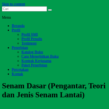
Skip to content
Dari Jambi untuk Indonesia
Salim Media Indonesia
Menu
Beranda
Profil
Profil SMI
Profil Penulis
Testimoni
Penerbitan
Katalog Buku
Cara Menerbitkan Buku
Kontrak Kerjasama
Paket Penerbitan
Percetakan
Kontak
Senam Dasar (Pengantar, Teori
dan Jenis Senam Lantai)