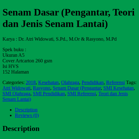
Senam Dasar (Pengantar, Teori
dan Jenis Senam Lantai)
Karya : Dr. Atri Widowati, S.Pd., M.Or & Rasyono, M.Pd
Spek buku :
Ukuran A5
Cover Artcarton 260 gsm
Isi HVS
152 Halaman
Categories:
2018
,
Kesehatan
,
Olahraga
,
Pendidikan
,
Referensi
Tags:
Atri Widowati
,
Rasyono
,
Senam Dasar (Pengantar
,
SMI Kesehatan
,
SMI Olahraga
,
SMI Pendidikan
,
SMI Referensi
,
Teori dan Jenis
Senam Lantai)
Description
Reviews (0)
Description