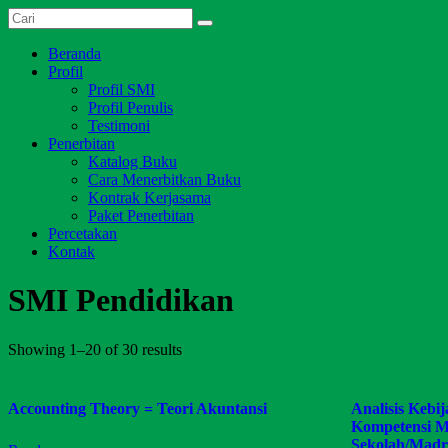
Skip
Dari
to
Salim
Jambi
content
Menu
Beranda
Media
untuk
Profil
Indonesia
Indonesia
Profil SMI
Profil Penulis
Testimoni
Penerbitan
Katalog Buku
Cara Menerbitkan Buku
Kontrak Kerjasama
Paket Penerbitan
Percetakan
Kontak
SMI Pendidikan
Showing 1–20 of 30 results
Accounting Theory = Teori Akuntansi
Analisis Kebi
Kompetensi M
Sekolah/Madr