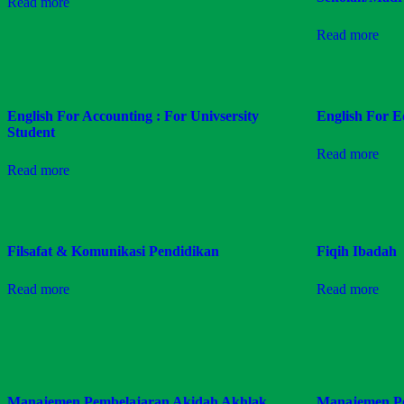
Read more
Read more
English For Accounting : For Univsersity
English For E
Student
Read more
Read more
Filsafat & Komunikasi Pendidikan
Fiqih Ibadah
Read more
Read more
Manajemen Pembelajaran Akidah Akhlak
Manajemen Pes