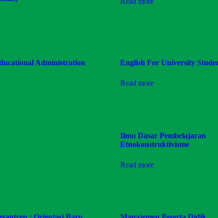
Read more
ducational Administration
English For University Stude
Read more
Ilmu Dasar Pembelajaran
Etnokonstruktivisme
Read more
antren : Orientasi Baru
Manajemen Peserta Didik