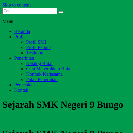
Skip to content
Dari Jambi untuk Indonesia
Salim Media Indonesia
Menu
Beranda
Profil
Profil SMI
Profil Penulis
Testimoni
Penerbitan
Katalog Buku
Cara Menerbitkan Buku
Kontrak Kerjasama
Paket Penerbitan
Percetakan
Kontak
Sejarah SMK Negeri 9 Bungo