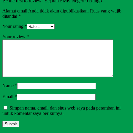
Be the first to review “Sejarah SMK Negeri 9 Bungo”
Alamat email Anda tidak akan dipublikasikan.
Ruas yang wajib
ditandai
*
Your rating
*
Your review
*
Name
*
Email
*
Simpan nama, email, dan situs web saya pada peramban ini
untuk komentar saya berikutnya.