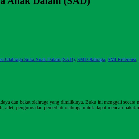
uka Anak Dalam (SAD)
nsi Olahraga Suka Anak Dalam (SAD)
,
SMI Olahraga
,
SMI Referensi
,
 budaya dan bakat olahraga yang dimilikinya. Buku ini menggali seca
atlet, pengurus dan pemerhati olahraga untuk dapat mencari bakat-bak