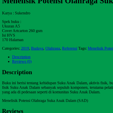
Menelisik Potensi Olahraga S
Karya : Sukendro
Spek buku :
Ukuran A5
Cover Artcarton 260 gsm
Isi HVS
170 Halaman
Categories:
2019
,
Budaya
,
Olahraga
,
Referensi
Tags:
Menelisik Pote
Description
Reviews (0)
Description
Buku ini berisi tentang kehidupan Suku Anak Dalam, aktivis fisik,
fisik Suku Anak Dalam sebanyak sepuluh komponen, terutama pelatih, 
yang ada di pedesaan seperti di komunitas Suku Anak Dalam.
Menelisik Potensi Olahraga Suka Anak Dalam (SAD)
Reviews