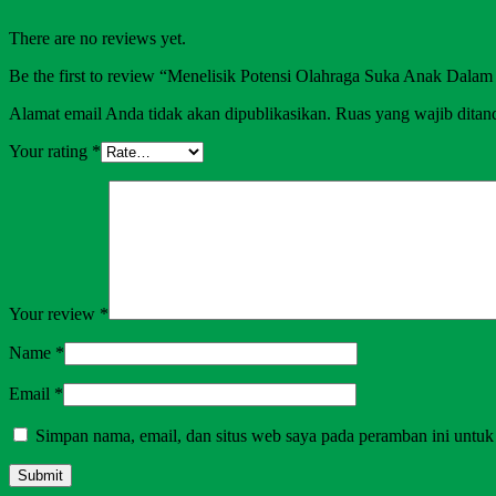
There are no reviews yet.
Be the first to review “Menelisik Potensi Olahraga Suka Anak Dala
Alamat email Anda tidak akan dipublikasikan.
Ruas yang wajib ditan
Your rating
*
Your review
*
Name
*
Email
*
Simpan nama, email, dan situs web saya pada peramban ini untuk