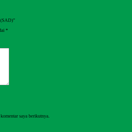
m (SAD)”
dai
*
 komentar saya berikutnya.