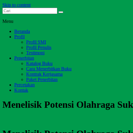
Skip to content
Dari Jambi untuk Indonesia
Salim Media Indonesia
Menu
Beranda
Profil
Profil SMI
Profil Penulis
Testimoni
Penerbitan
Katalog Buku
Cara Menerbitkan Buku
Kontrak Kerjasama
Paket Penerbitan
Percetakan
Kontak
Menelisik Potensi Olahraga S