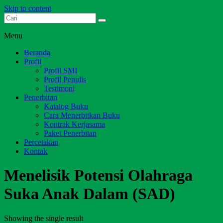
Skip to content
Dari Jambi untuk Indonesia
Salim Media Indonesia
Menu
Beranda
Profil
Profil SMI
Profil Penulis
Testimoni
Penerbitan
Katalog Buku
Cara Menerbitkan Buku
Kontrak Kerjasama
Paket Penerbitan
Percetakan
Kontak
Menelisik Potensi Olahraga
Suka Anak Dalam (SAD)
Showing the single result