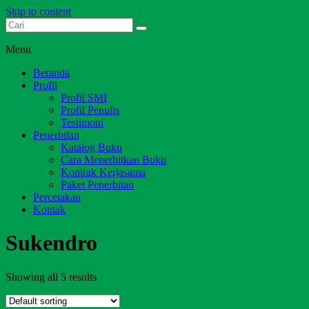
Skip to content
Dari Jambi untuk Indonesia
Salim Media Indonesia
Menu
Beranda
Profil
Profil SMI
Profil Penulis
Testimoni
Penerbitan
Katalog Buku
Cara Menerbitkan Buku
Kontrak Kerjasama
Paket Penerbitan
Percetakan
Kontak
Sukendro
Showing all 5 results