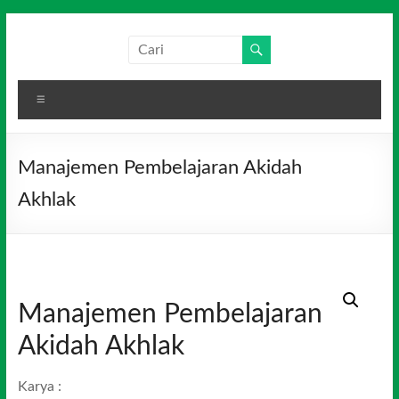
Skip
to
Salim
Dari
content
Jambi
Media
untuk
Menu
Indonesia
Indonesia
Manajemen Pembelajaran Akidah
Akhlak
Manajemen Pembelajaran
Akidah Akhlak
Karya :