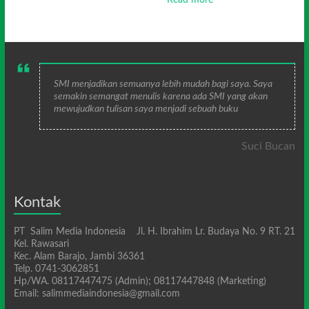
SMI menjadikan semuanya lebih mudah bagi saya. Saya
semakin semangat menulis karena ada SMI yang akan
mewujudkan tulisan saya menjadi sebuah buku
Suci Bucan
Kontak
PT Salim Media Indonesia Jl. H. Ibrahim Lr. Budaya No. 9 RT. 21
Kel. Rawasari
Kec. Alam Barajo, Jambi 36361
Telp. 0741-3062851
Hp/WA. 08117447475 (Admin); 08117447848 (Marketing)
Email: salimmediaindonesia@gmail.com