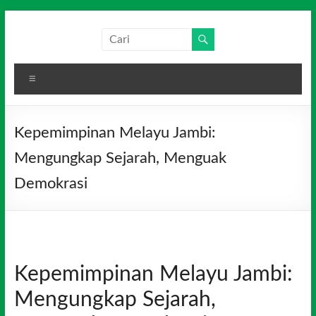
Skip
to
Salim
Dari
content
Jambi
Media
untuk
Menu
Indonesia
Indonesia
Kepemimpinan Melayu Jambi:
Mengungkap Sejarah, Menguak
Demokrasi
Kepemimpinan Melayu Jambi:
Mengungkap Sejarah,