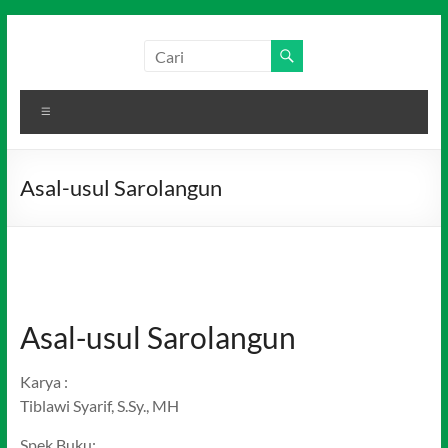
Skip
to
Salim
Dari
content
Jambi
Media
untuk
Menu
Indonesia
Indonesia
Asal-usul Sarolangun
Asal-usul Sarolangun
Karya :
Tiblawi Syarif, S.Sy., MH
Spek Buku: