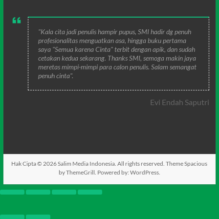
"Kala cita jadi penulis hampir pupus, SMI hadir dg penuh
profesionalitas menguatkan asa, hingga buku pertama
saya "Semua karena Cinta" terbit dengan apik, dan sudah
cetakan kedua sekarang. Thanks SMI, semoga makin jaya
meretas mimpi-mimpi para calon penulis. Salam semangat
penuh cinta".
Evi Endah Saputri
Hak Cipta © 2026
Salim Media Indonesia
. All rights reserved. Theme
Spacious
by ThemeGrill. Powered by:
WordPress
.