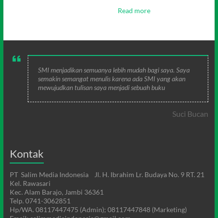
Read more
SMI menjadikan semuanya lebih mudah bagi saya. Saya
semakin semangat menulis karena ada SMI yang akan
mewujudkan tulisan saya menjadi sebuah buku
Suci Bucan
Kontak
PT Salim Media Indonesia Jl. H. Ibrahim Lr. Budaya No. 9 RT. 21
Kel. Rawasari
Kec. Alam Barajo, Jambi 36361
Telp. 0741-3062851
Hp/WA. 08117447475 (Admin); 08117447848 (Marketing)