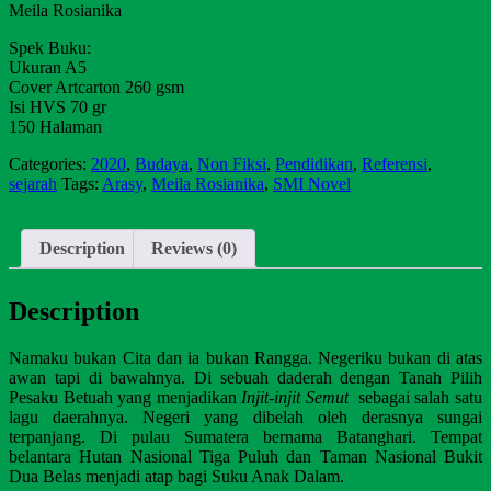
Meila Rosianika
Spek Buku:
Ukuran A5
Cover Artcarton 260 gsm
Isi HVS 70 gr
150 Halaman
Categories:
2020
,
Budaya
,
Non Fiksi
,
Pendidikan
,
Referensi
,
sejarah
Tags:
Arasy
,
Meila Rosianika
,
SMI Novel
Description
Reviews (0)
Description
Namaku bukan Cita dan ia bukan Rangga. Negeriku bukan di atas
awan tapi di bawahnya. Di sebuah daderah dengan Tanah Pilih
Pesaku Betuah yang menjadikan
Injit-injit Semut
sebagai salah satu
lagu daerahnya. Negeri yang dibelah oleh derasnya sungai
terpanjang. Di pulau Sumatera bernama Batanghari. Tempat
belantara Hutan Nasional Tiga Puluh dan Taman Nasional Bukit
Dua Belas menjadi atap bagi Suku Anak Dalam.