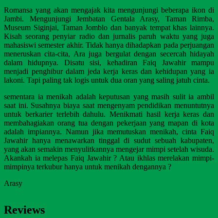
Romansa yang akan mengajak kita mengunjungi beberapa ikon di
Jambi. Mengunjungi Jembatan Gentala Arasy, Taman Rimba,
Museum Siginjai, Taman Jomblo dan banyak tempat khas lainnya.
Kisah seorang penyiar radio dan jurnalis paruh waktu yang juga
mahasiswi semester akhir. Tidak hanya dihadapkan pada perjuangan
meneruskan cita-cita, Ara juga bergulat dengan secercah hidayah
dalam hidupnya. Disatu sisi, kehadiran Faiq Jawahir mampu
menjadi penghibur dalam jeda kerja keras dan kehidupan yang ia
lakoni. Tapi paling tak logis untuk dua oran yang saling jatuh cinta.
sementara ia menikah adalah keputusan yang masih sulit ia ambil
saat ini. Susahnya biaya saat mengenyam pendidikan menuntutnya
untuk berkarier terlebih dahulu. Menikmati hasil kerja keras dan
membahagiakan orang tua dengan pekerjaan yang mapan di kota
adalah impiannya. Namun jika memutuskan menikah, cinta Faiq
Jawahir hanya menawarkan tinggal di sudut sebuah kabupaten,
yang akan semakin menyulitkannya mengejar mimpi setelah wisuda.
Akankah ia melepas Faiq Jawahir ? Atau ikhlas merelakan mimpi-
mimpinya terkubur hanya untuk menikah dengannya ?
Arasy
Reviews