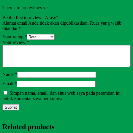
There are no reviews yet.
Be the first to review “Arasy”
Alamat email Anda tidak akan dipublikasikan.
Ruas yang wajib
ditandai
*
Your rating
*
Your review
*
Name
*
Email
*
Simpan nama, email, dan situs web saya pada peramban ini
untuk komentar saya berikutnya.
Related products