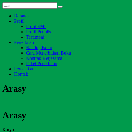
Skip
Dari
to
Salim
Jambi
content
Menu
Beranda
Media
untuk
Profil
Indonesia
Indonesia
Profil SMI
Profil Penulis
Testimoni
Penerbitan
Katalog Buku
Cara Menerbitkan Buku
Kontrak Kerjasama
Paket Penerbitan
Percetakan
Kontak
Arasy
Arasy
Karya :