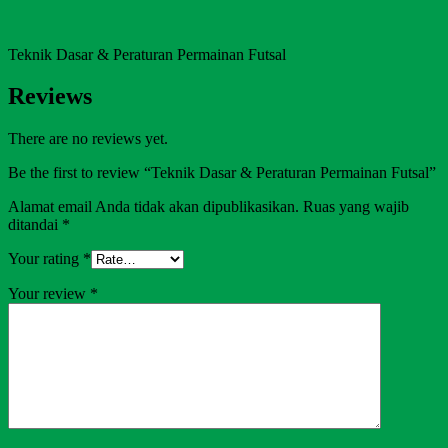
Teknik Dasar & Peraturan Permainan Futsal
Reviews
There are no reviews yet.
Be the first to review “Teknik Dasar & Peraturan Permainan Futsal”
Alamat email Anda tidak akan dipublikasikan.
Ruas yang wajib
ditandai
*
Your rating
*
Your review
*