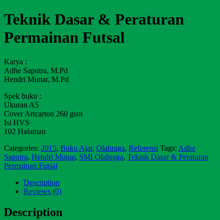
Teknik Dasar & Peraturan
Permainan Futsal
Karya :
Adhe Saputra, M.Pd
Hendri Munar, M.Pd
Spek buku :
Ukuran A5
Cover Artcarton 260 gsm
Isi HVS
102 Halaman
Categories:
2015
,
Buku Ajar
,
Olahraga
,
Referensi
Tags:
Adhe
Saputra
,
Hendri Munar
,
SMI Olahraga
,
Teknik Dasar & Peraturan
Permainan Futsal
Description
Reviews (0)
Description