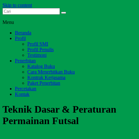
Skip to content
Dari Jambi untuk Indonesia
Salim Media Indonesia
Menu
Beranda
Profil
Profil SMI
Profil Penulis
Testimoni
Penerbitan
Katalog Buku
Cara Menerbitkan Buku
Kontrak Kerjasama
Paket Penerbitan
Percetakan
Kontak
Teknik Dasar & Peraturan
Permainan Futsal