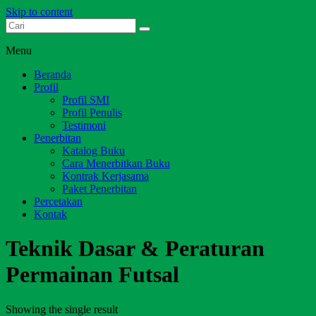
Skip to content
Dari Jambi untuk Indonesia
Salim Media Indonesia
Menu
Beranda
Profil
Profil SMI
Profil Penulis
Testimoni
Penerbitan
Katalog Buku
Cara Menerbitkan Buku
Kontrak Kerjasama
Paket Penerbitan
Percetakan
Kontak
Teknik Dasar & Peraturan
Permainan Futsal
Showing the single result