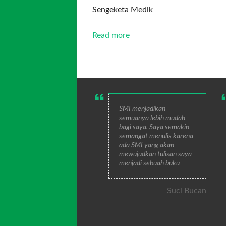
Sengeketa Medik
Read more
SMI menjadikan
semuanya lebih mudah
bagi saya. Saya semakin
semangat menulis karena
ada SMI yang akan
mewujudkan tulisan saya
menjadi sebuah buku
Suci Bucan