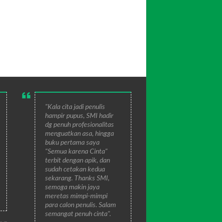
"Kala cita jadi penulis
hampir pupus, SMI hadir
dg penuh profesionalitas
menguatkan asa, hingga
buku pertama saya
"Semua karena Cinta"
terbit dengan apik, dan
sudah cetakan kedua
sekarang. Thanks SMI,
semoga makin jaya
meretas mimpi-mimpi
para calon penulis. Salam
semangat penuh cinta".