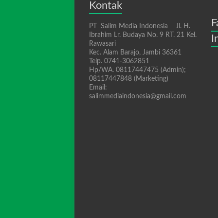
Kontak
F
PT Salim Media Indonesia Jl. H.
Ibrahim Lr. Budaya No. 9 RT. 21 Kel.
I
Rawasari
Kec. Alam Barajo, Jambi 36361
Telp. 0741-3062851
Hp/WA. 08117447475 (Admin);
08117447848 (Marketing)
Email:
salimmediaindonesia@gmail.com