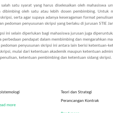
 salah satu syarat yang harus diselesaikan oleh mahasiswa un
swa dibimbing oleh satu atau lebih dosen pembimbing. Unt
ripsi, serta agar supaya adanya keseragaman format penulisan 
an pedoman penyusunan skripsi yang berlaku di jurusan STIE Ja
i ini selain diperlukan bagi mahasiswa jurusan juga diperuntu
ya perbedaan pendapat dalam membimbing dan mengarahkan ma
ku pedoman penyusunan skripsi ini antara lain berisi ketentuan-k
kripsi, mulai dari ketentuan akademik maupun ketentuan admin
an penulisan, ketentuan pembimbing dan ketentuan sidang skripsi.
pistemologi
Teori dan Strategi
Perancangan Kontrak
ead more