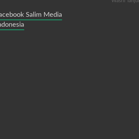
Wasril Tanju
acebook Salim Media
ndonesia