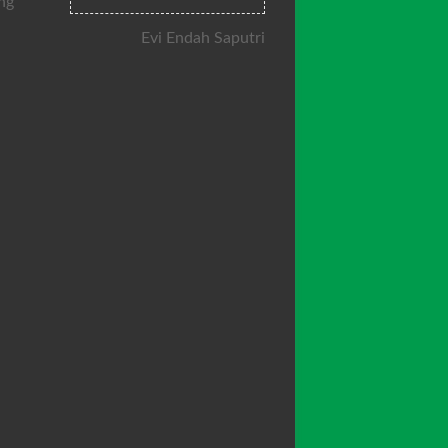
ng
Evi Endah Saputri