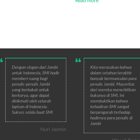
Read more
Dengan slogan dari Jambi
Kita merasakan bahwa
untuk Indonesia, SMI hadir
dalam setahun terakhir
memberi ruang bagi
banyak bermunculan para
penulis-penulis Jambi
penulis Jambi. Mayoritas
yang berbakat untuk
dari mereka menerbitkan
berkarya, agar dapat
bukunya di SMI. Ini
dinikmati oleh seluruh
membuktikan bahwa
lapisan di Indonesia.
kehadiran SMI sangat
Sukses selalu buat SMI
berpengaruh terhadap
hadirnya para penulis di
Jambi
Nuri Jasmin