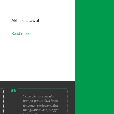
Akhlak Tasawuf
Read more
"Kala cita jadi penulis
hampir pupus, SMI hadir
dg penuh profesionalitas
menguatkan asa, hingga