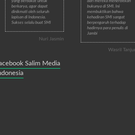
yang berbakat untuk
dari mereka menerbitkan
berkarya, agar dapat
bukunya di SMI. Ini
dinikmati oleh seluruh
membuktikan bahwa
lapisan di Indonesia.
kehadiran SMI sangat
Sukses selalu buat SMI
berpengaruh terhadap
hadirnya para penulis di
Jambi
Nuri Jasmin
Wasril Tanju
acebook Salim Media
ndonesia