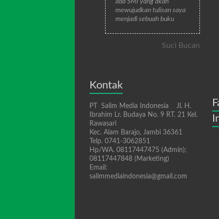
ada SMI yang akan
mewujudkan tulisan saya
menjadi sebuah buku
Suci Bucan
Kontak
F
PT Salim Media Indonesia Jl. H.
Ibrahim Lr. Budaya No. 9 RT. 21 Kel.
I
Rawasari
Kec. Alam Barajo, Jambi 36361
Telp. 0741-3062851
Hp/WA. 08117447475 (Admin);
08117447848 (Marketing)
Email:
salimmediaindonesia@gmail.com