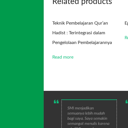
Related products
Teknik Pembelajaran Qur’an
E
Hadist : Terintegrasi dalam
R
Pengelolaan Pembelajarannya
Read more
SMI menjadikan
semuanya lebih mudah
bagi saya. Saya semakin
semangat menulis karena