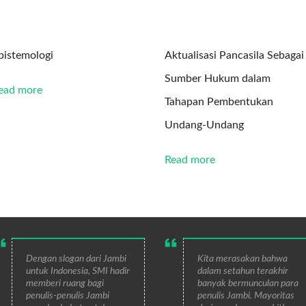
pistemologi
Aktualisasi Pancasila Sebagai
Sumber Hukum dalam
ead more
Tahapan Pembentukan
Undang-Undang
Read more
Dengan slogan dari Jambi
Kita merasakan bahwa
untuk Indonesia, SMI hadir
dalam setahun terakhir
memberi ruang bagi
banyak bermunculan para
penulis-penulis Jambi
penulis Jambi. Mayoritas