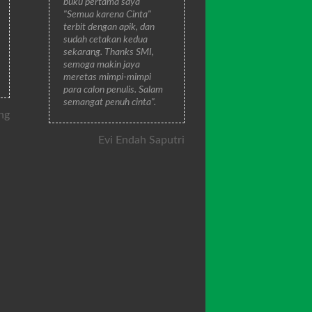
buku pertama saya
"Semua karena Cinta"
terbit dengan apik, dan
sudah cetakan kedua
sekarang. Thanks SMI,
semoga makin jaya
meretas mimpi-mimpi
para calon penulis. Salam
semangat penuh cinta".
ng
Evi Endah Saputri