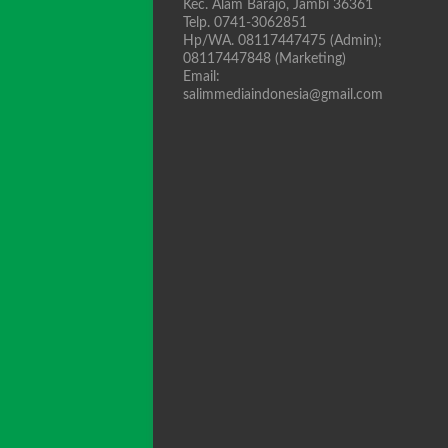
Kec. Alam Barajo, Jambi 36361
Telp. 0741-3062851
Hp/WA. 08117447475 (Admin);
08117447848 (Marketing)
Email:
salimmediaindonesia@gmail.com