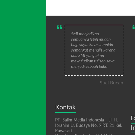
SMI menjadikan
semuanya lebih mudah
bagi saya. Saya semakin
semangat menulis karena
ada SMI yang akan
mewujudkan tulisan saya
menjadi sebuah buku
Suci Bucan
Kontak
F
PT Salim Media Indonesia Jl. H.
Ibrahim Lr. Budaya No. 9 RT. 21 Kel.
I
Rawasari