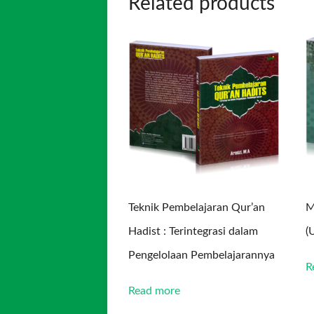
Related products
Teknik Pembelajaran Qur’an
M
Hadist : Terintegrasi dalam
(
Pengelolaan Pembelajarannya
R
Read more