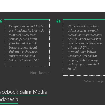
Dengan slogan dari Jambi
Kita merasakan bahwa
untuk Indonesia, SMI hadir
dalam setahun terakhir
memberi ruang bagi
banyak bermunculan para
penulis-penulis Jambi
penulis Jambi. Mayoritas
yang berbakat untuk
dari mereka menerbitkan
berkarya, agar dapat
bukunya di SMI. Ini
dinikmati oleh seluruh
membuktikan bahwa
lapisan di Indonesia.
kehadiran SMI sangat
Sukses selalu buat SMI
berpengaruh terhadap
hadirnya para penulis di
Jambi
Nuri Jasmin
Wasril Tanju
acebook Salim Media
ndonesia