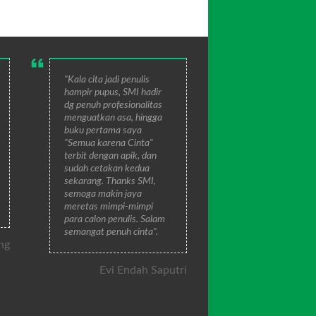
"Kala cita jadi penulis
hampir pupus, SMI hadir
dg penuh profesionalitas
menguatkan asa, hingga
buku pertama saya
"Semua karena Cinta"
terbit dengan apik, dan
sudah cetakan kedua
sekarang. Thanks SMI,
semoga makin jaya
meretas mimpi-mimpi
para calon penulis. Salam
semangat penuh cinta".
ng
Evi Endah Saputri