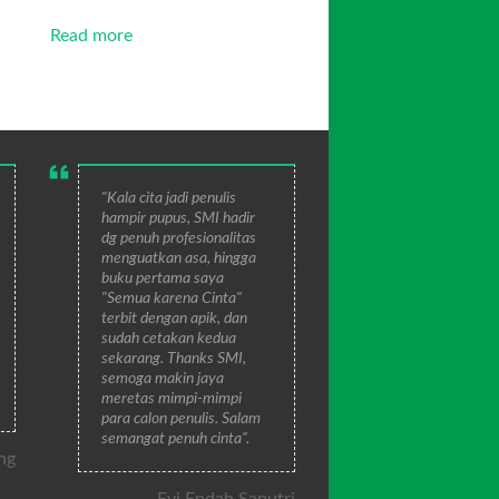
Read more
"Kala cita jadi penulis
hampir pupus, SMI hadir
dg penuh profesionalitas
menguatkan asa, hingga
buku pertama saya
"Semua karena Cinta"
terbit dengan apik, dan
sudah cetakan kedua
sekarang. Thanks SMI,
semoga makin jaya
meretas mimpi-mimpi
para calon penulis. Salam
semangat penuh cinta".
ng