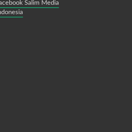
acebook Salim Media
ndonesia