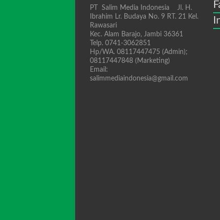
F
PT Salim Media Indonesia Jl. H.
Ibrahim Lr. Budaya No. 9 RT. 21 Kel.
I
Rawasari
Kec. Alam Barajo, Jambi 36361
Telp. 0741-3062851
Hp/WA. 08117447475 (Admin);
08117447848 (Marketing)
Email:
salimmediaindonesia@gmail.com