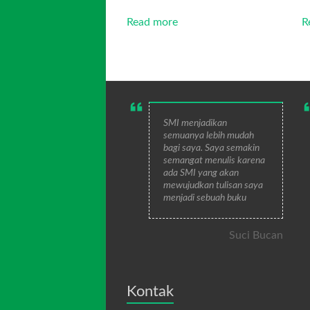
Read more
R
SMI menjadikan
semuanya lebih mudah
bagi saya. Saya semakin
semangat menulis karena
ada SMI yang akan
mewujudkan tulisan saya
menjadi sebuah buku
Suci Bucan
Kontak