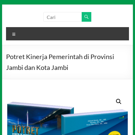
Skip
to
Salim
Dari
content
Jambi
Media
untuk
Menu
Indonesia
Indonesia
Potret Kinerja Pemerintah di Provinsi
Jambi dan Kota Jambi