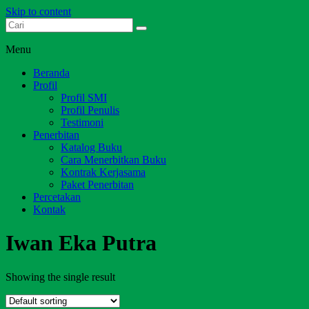
Skip to content
Dari Jambi untuk Indonesia
Salim Media Indonesia
Menu
Beranda
Profil
Profil SMI
Profil Penulis
Testimoni
Penerbitan
Katalog Buku
Cara Menerbitkan Buku
Kontrak Kerjasama
Paket Penerbitan
Percetakan
Kontak
Iwan Eka Putra
Showing the single result