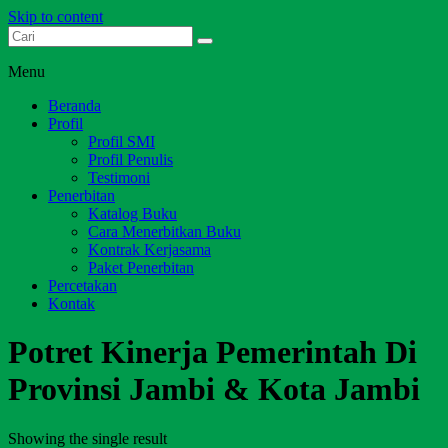
Skip to content
Dari Jambi untuk Indonesia
Salim Media Indonesia
Menu
Beranda
Profil
Profil SMI
Profil Penulis
Testimoni
Penerbitan
Katalog Buku
Cara Menerbitkan Buku
Kontrak Kerjasama
Paket Penerbitan
Percetakan
Kontak
Potret Kinerja Pemerintah Di
Provinsi Jambi & Kota Jambi
Showing the single result