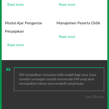
Read more
Read more
Modul Ajar Pengantar
Manajemen Peserta Didik
Perpajakan
Read more
Read more
SMI menjadikan semuanya lebih mudah bagi saya. Saya
semakin semangat menulis karena ada SMI yang akan
mewujudkan tulisan saya menjadi sebuah buku
Suci Bucan