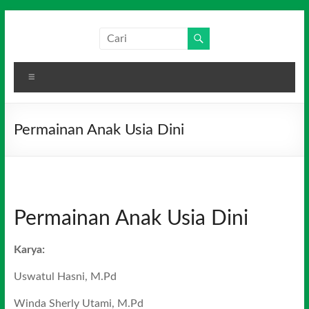
Skip
to
Salim
Dari
content
Jambi
Media
untuk
Menu
Indonesia
Indonesia
Permainan Anak Usia Dini
Permainan Anak Usia Dini
Karya:
Uswatul Hasni, M.Pd
Winda Sherly Utami, M.Pd