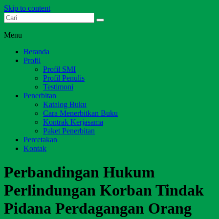
Skip to content
Dari Jambi untuk Indonesia
Salim Media Indonesia
Menu
Beranda
Profil
Profil SMI
Profil Penulis
Testimoni
Penerbitan
Katalog Buku
Cara Menerbitkan Buku
Kontrak Kerjasama
Paket Penerbitan
Percetakan
Kontak
Perbandingan Hukum
Perlindungan Korban Tindak
Pidana Perdagangan Orang