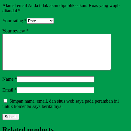
Alamat email Anda tidak akan dipublikasikan.
Ruas yang wajib
ditandai
*
Your rating
*
Your review
*
Name
*
Email
*
Simpan nama, email, dan situs web saya pada peramban ini
untuk komentar saya berikutnya.
Related products