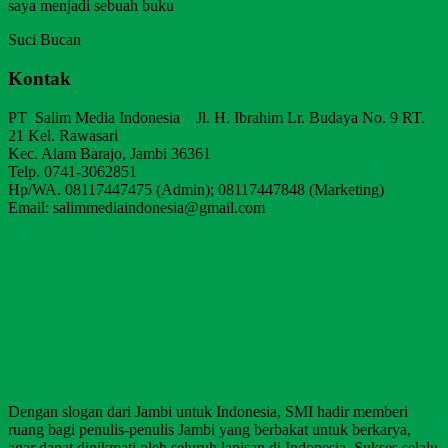
saya menjadi sebuah buku
Suci Bucan
Kontak
PT Salim Media Indonesia Jl. H. Ibrahim Lr. Budaya No. 9 RT.
21 Kel. Rawasari
Kec. Alam Barajo, Jambi 36361
Telp. 0741-3062851
Hp/WA. 08117447475 (Admin); 08117447848 (Marketing)
Email: salimmediaindonesia@gmail.com
Dengan slogan dari Jambi untuk Indonesia, SMI hadir memberi
ruang bagi penulis-penulis Jambi yang berbakat untuk berkarya,
agar dapat dinikmati oleh seluruh lapisan di Indonesia. Sukses selalu