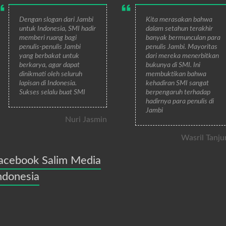
Dengan slogan dari Jambi
Kita merasakan bahwa
untuk Indonesia, SMI hadir
dalam setahun terakhir
memberi ruang bagi
banyak bermunculan para
penulis-penulis Jambi
penulis Jambi. Mayoritas
yang berbakat untuk
dari mereka menerbitkan
berkarya, agar dapat
bukunya di SMI. Ini
dinikmati oleh seluruh
membuktikan bahwa
lapisan di Indonesia.
kehadiran SMI sangat
Sukses selalu buat SMI
berpengaruh terhadap
hadirnya para penulis di
Jambi
Nuri Jasmin
Wasril Tanju
acebook Salim Media
ndonesia