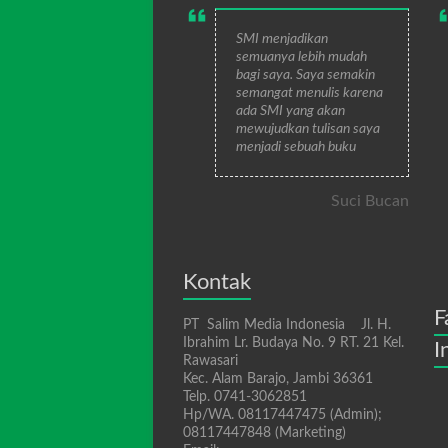
SMI menjadikan
semuanya lebih mudah
bagi saya. Saya semakin
semangat menulis karena
ada SMI yang akan
mewujudkan tulisan saya
menjadi sebuah buku
Suci Bucan
Kontak
F
PT Salim Media Indonesia Jl. H.
Ibrahim Lr. Budaya No. 9 RT. 21 Kel.
I
Rawasari
Kec. Alam Barajo, Jambi 36361
Telp. 0741-3062851
Hp/WA. 08117447475 (Admin);
08117447848 (Marketing)