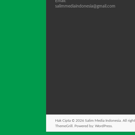
Email:
salimmediaindonesia@gmail.com
Hak Cipta © 2026
Salim Media Indonesia
. All rig
ThemeGrill. Powered by:
WordPress
.