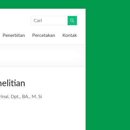
Penerbitan
Percetakan
Kontak
elitian
inal, Dpt., BA., M. Si