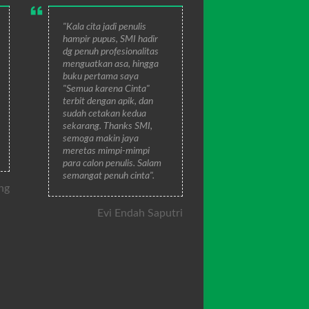
"Kala cita jadi penulis
hampir pupus, SMI hadir
dg penuh profesionalitas
menguatkan asa, hingga
buku pertama saya
"Semua karena Cinta"
terbit dengan apik, dan
sudah cetakan kedua
sekarang. Thanks SMI,
semoga makin jaya
meretas mimpi-mimpi
para calon penulis. Salam
semangat penuh cinta".
ng
Evi Endah Saputri