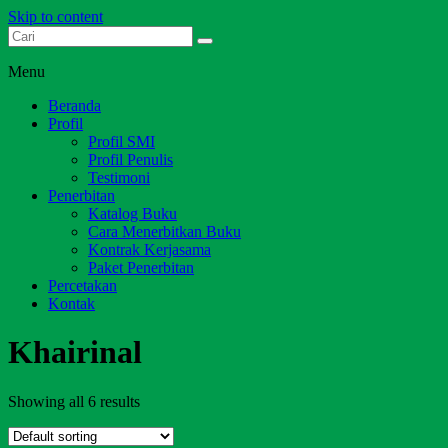
Skip to content
Dari Jambi untuk Indonesia
Salim Media Indonesia
Menu
Beranda
Profil
Profil SMI
Profil Penulis
Testimoni
Penerbitan
Katalog Buku
Cara Menerbitkan Buku
Kontrak Kerjasama
Paket Penerbitan
Percetakan
Kontak
Khairinal
Showing all 6 results