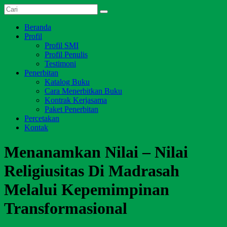
Skip
Dari
to
Salim
Jambi
content
Menu
Beranda
Media
untuk
Profil
Indonesia
Indonesia
Profil SMI
Profil Penulis
Testimoni
Penerbitan
Katalog Buku
Cara Menerbitkan Buku
Kontrak Kerjasama
Paket Penerbitan
Percetakan
Kontak
Menanamkan Nilai – Nilai
Religiusitas Di Madrasah
Melalui Kepemimpinan
Transformasional