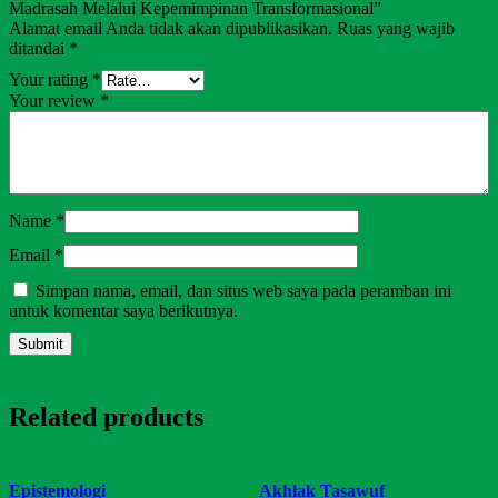
Madrasah Melalui Kepemimpinan Transformasional”
Alamat email Anda tidak akan dipublikasikan.
Ruas yang wajib
ditandai
*
Your rating
*
Your review
*
Name
*
Email
*
Simpan nama, email, dan situs web saya pada peramban ini
untuk komentar saya berikutnya.
Related products
Epistemologi
Akhlak Tasawuf