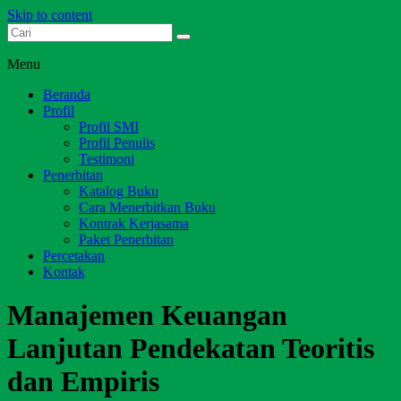
Skip to content
Dari Jambi untuk Indonesia
Salim Media Indonesia
Menu
Beranda
Profil
Profil SMI
Profil Penulis
Testimoni
Penerbitan
Katalog Buku
Cara Menerbitkan Buku
Kontrak Kerjasama
Paket Penerbitan
Percetakan
Kontak
Manajemen Keuangan
Lanjutan Pendekatan Teoritis
dan Empiris