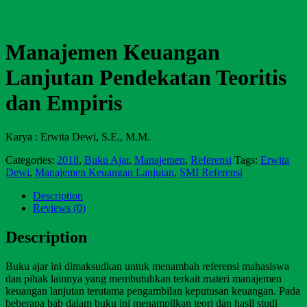
Manajemen Keuangan
Lanjutan Pendekatan Teoritis
dan Empiris
Karya : Erwita Dewi, S.E., M.M.
Categories:
2018
,
Buku Ajar
,
Manajemen
,
Referensi
Tags:
Erwita
Dewi
,
Manajemen Keuangan Lanjutan
,
SMI Referensi
Description
Reviews (0)
Description
Buku ajar ini dimaksudkan untuk menambah referensi mahasiswa
dan pihak lainnya yang membutuhkan terkait materi manajemen
keuangan lanjutan terutama pengambilan keputusan keuangan. Pada
beberapa bab dalam buku ini menampilkan teori dan hasil studi