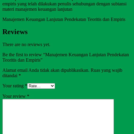
empiris yang telah dilakukan penulis sehubungan dengan subtansi
materi manajemen keuangan lanjutan
Manajemen Keuangan Lanjutan Pendekatan Teoritis dan Empiris
Reviews
There are no reviews yet.
Be the first to review “Manajemen Keuangan Lanjutan Pendekatan
Teoritis dan Empiris”
Alamat email Anda tidak akan dipublikasikan.
Ruas yang wajib
ditandai
*
Your rating
*
Your review
*