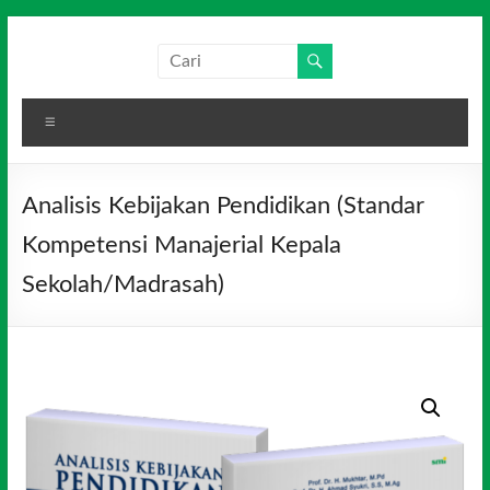
Skip
to
Salim
Dari
content
Jambi
Media
untuk
Menu
Indonesia
Indonesia
Analisis Kebijakan Pendidikan (Standar
Kompetensi Manajerial Kepala
Sekolah/Madrasah)